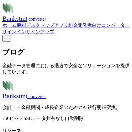
Bank
stmt
converter
ホーム
機能
デスクトップアプリ
料金
開発者向け
コンバーター
サインイン
サインアップ
ブログ
金融データ管理における迅速で安全なソリューションを提供
しています。
Bank
stmt
converter
会計士・金融機関・成長企業のためのAI銀行明細変換。
256ビットSSL
データ共有なし
自動削除
リソース